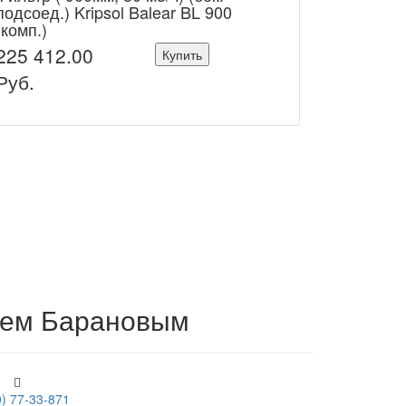
подсоед.) Kripsol Balear BL 900
(комп.)
225 412.00
Купить
Руб.
ием Барановым
0) 77-33-871