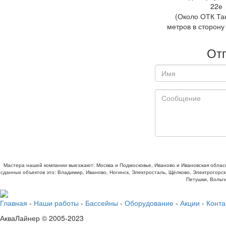
22е
(Около ОТК Та
метров в сторону
От
Мастера нашей компании выезжают: Москва и Подмосковье, Иваново и Ивановская облась
сданных объектов это: Владимир, Иваново, Ногинск, Электросталь, Щёлково, Электрогорск
Петушки, Вольги
Главная
-
Наши работы
-
Бассейны
-
Оборудование
-
Акции
-
Конта
АкваЛайнер © 2005-2023