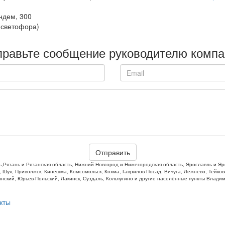
ндем, 300
 светофора)
правьте сообщение руководителю компа
Отправить
,Рязань и Рязанская область, Нижний Новгород и Нижегородская область, Ярославль и Яро
, Шуя, Приволжск, Кинешма, Комсомольск, Кохма, Гаврилов Посад, Вичуга, Лежнево, Тейково
нский, Юрьев-Польский, Лакинск, Суздаль, Кольчугино и другие населённые пункты Влади
кты