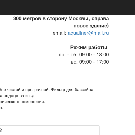
Телефон:
8 (4922) 47-02-48; 8(910)77-33-871
г.Владимир, Куйбышева 22Е
(от Тандема
300 метров в сторону Москвы, справа
новое здание)
email:
aqualiner@mail.ru
Режим работы
пн. - сб. 09:00 - 18:00
вс. 09:00 - 17:00
йне чистой и прозрачной. Фильтр для бассейна
 подогрева и т.д.
хнического помещения.
в.