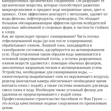
канцерогенных органических соединений. Он разрушает те
органические вещества, которые способствуют развитию
микроорганизмов и придают воде неприятные запах, цвет и
привкус. Озон эффективно реагирует с металлами, удаляет из
воды фенолы, нефтепродукты, сероводород. Он обладает
большим обеззараживающим эффектом против возбудителей
вирусных заболеваний и споровых форм, в частности стойких
к хлору.
Как же происходит процесс озонирования? Часть потока
отфильтрованной воды (до или после хлорирования)
обрабатывают озоном. Лишний озон, находящийся в
газообразном состоянии, адсорбируется на активированном
угле. Подготовленная таким образом вода замешивается в
основной циркуляционный поток, а остатки разрушенных
озоном веществ удаляются с помощью обычных фильтров,
заполненных кварцевым песком и активированным углем.
Устройства, необходимые для озонирования воды, —
озоногенератор (вырабатывает озон из окружающего воздуха),
реактор (контактная камера обеспечивает необходимое время
контакта озона с водой), а также системы инжекции для ввода
смеси озона в воду. Необходим также угольный фильтр для
удаления не прореагировавшего с водой озона.
Профессиональное строительство бассейнов от Фан Групп —
это всегда качественные водные сооружения по приемлемым
ценам.