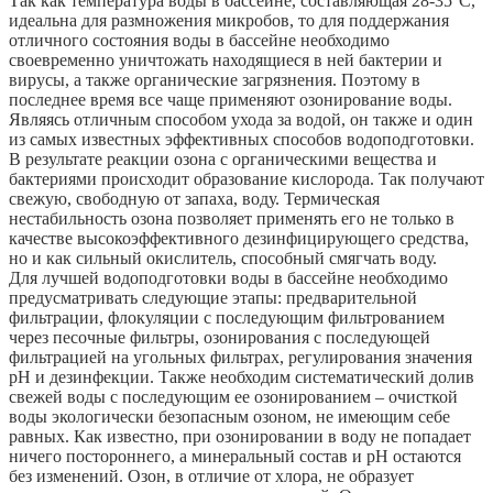
Так как температура воды в бассейне, составляющая 28-35°С,
идеальна для размножения микробов, то для поддержания
отличного состояния воды в бассейне необходимо
своевременно уничтожать находящиеся в ней бактерии и
вирусы, а также органические загрязнения. Поэтому в
последнее время все чаще применяют озонирование воды.
Являясь отличным способом ухода за водой, он также и один
из самых известных эффективных способов водоподготовки.
В результате реакции озона с органическими вещества и
бактериями происходит образование кислорода. Так получают
свежую, свободную от запаха, воду. Термическая
нестабильность озона позволяет применять его не только в
качестве высокоэффективного дезинфицирующего средства,
но и как сильный окислитель, способный смягчать воду.
Для лучшей водоподготовки воды в бассейне необходимо
предусматривать следующие этапы: предварительной
фильтрации, флокуляции с последующим фильтрованием
через песочные фильтры, озонирования с последующей
фильтрацией на угольных фильтрах, регулирования значения
pH и дезинфекции. Также необходим систематический долив
свежей воды с последующим ее озонированием – очисткой
воды экологически безопасным озоном, не имеющим себе
равных. Как известно, при озонировании в воду не попадает
ничего постороннего, а минеральный состав и pH остаются
без изменений. Озон, в отличие от хлора, не образует