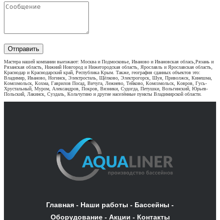
Отправить
Мастера нашей компании выезжают: Москва и Подмосковье, Иваново и Ивановская облась,Рязань и
Рязанская область, Нижний Новгород и Нижегородская область, Ярославль и Ярославская область,
Краснодар и Краснодарский край, Республика Крым. Также, география сданных объектов это:
Владимир, Иваново, Ногинск, Электросталь, Щёлково, Электрогорск, Шуя, Приволжск, Кинешма,
Комсомольск, Кохма, Гаврилов Посад, Вичуга, Лежнево, Тейково, Комсомольск, Ковров, Гусь-
Хрустальный, Муром, Александров, Покров, Вязники, Судогда, Петушки, Вольгинский, Юрьев-
Польский, Лакинск, Суздаль, Кольчугино и другие населённые пункты Владимирской области.
Главная
-
Наши работы
-
Бассейны
-
Оборудование
-
Акции
-
Контакты