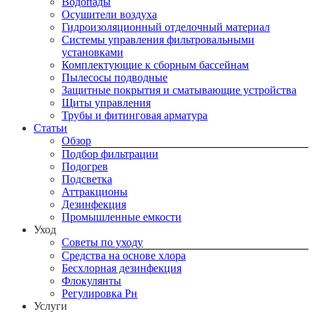
Водопады
Осушители воздуха
Гидроизоляционный отделочный материал
Системы управления фильтровальными
установками
Комплектующие к сборным бассейнам
Пылесосы подводные
Защитные покрытия и сматывающие устройства
Щиты управления
Трубы и фитинговая арматура
Статьи
Обзор
Подбор фильтрации
Подогрев
Подсветка
Аттракционы
Дезинфекция
Промышленные емкости
Уход
Советы по уходу
Средства на основе хлора
Бесхлорная дезинфекция
Флокулянты
Регулировка Рн
Услуги