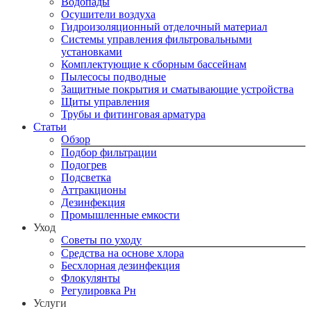
Водопады
Осушители воздуха
Гидроизоляционный отделочный материал
Системы управления фильтровальными
установками
Комплектующие к сборным бассейнам
Пылесосы подводные
Защитные покрытия и сматывающие устройства
Щиты управления
Трубы и фитинговая арматура
Статьи
Обзор
Подбор фильтрации
Подогрев
Подсветка
Аттракционы
Дезинфекция
Промышленные емкости
Уход
Советы по уходу
Средства на основе хлора
Бесхлорная дезинфекция
Флокулянты
Регулировка Рн
Услуги