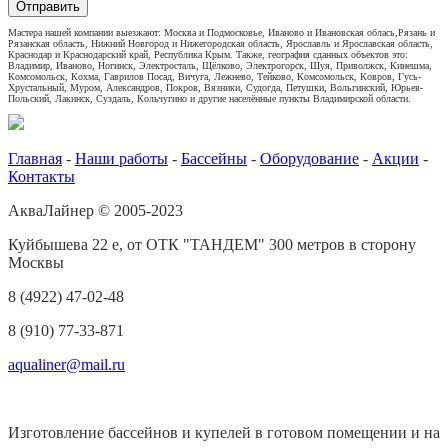
Отправить
Мастера нашей компании выезжают: Москва и Подмосковье, Иваново и Ивановская облась,Рязань и
Рязанская область, Нижний Новгород и Нижегородская область, Ярославль и Ярославская область,
Краснодар и Краснодарский край, Республика Крым. Также, география сданных объектов это:
Владимир, Иваново, Ногинск, Электросталь, Щёлково, Электрогорск, Шуя, Приволжск, Кинешма,
Комсомольск, Кохма, Гаврилов Посад, Вичуга, Лежнево, Тейково, Комсомольск, Ковров, Гусь-
Хрустальный, Муром, Александров, Покров, Вязники, Судогда, Петушки, Вольгинский, Юрьев-
Польский, Лакинск, Суздаль, Кольчугино и другие населённые пункты Владимирской области.
Главная
-
Наши работы
-
Бассейны
-
Оборудование
-
Акции
-
Контакты
АкваЛайнер © 2005-2023
Куйбышева 22 е, от ОТК "ТАНДЕМ" 300 метров в сторону
Москвы
8 (4922) 47-02-48
8 (910) 77-33-871
aqualiner@mail.ru
Изготовление бассейнов и купелей в готовом помещении и на