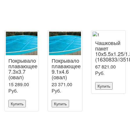
Чашковый
пакет
10х5.5х1.25/1
(1630833//351
Покрывало
Покрывало
плавающее
плавающее
67 821.00
7.3х3.7
9.1х4.6
Руб.
(овал)
(овал)
15 289.00
23 371.00
Купить
Руб.
Руб.
Купить
Купить