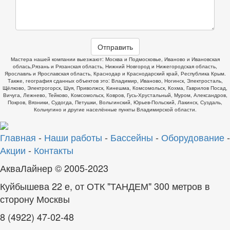
Отправить
Мастера нашей компании выезжают: Москва и Подмосковье, Иваново и Ивановская
облась,Рязань и Рязанская область, Нижний Новгород и Нижегородская область,
Ярославль и Ярославская область, Краснодар и Краснодарский край, Республика Крым.
Также, география сданных объектов это: Владимир, Иваново, Ногинск, Электросталь,
Щёлково, Электрогорск, Шуя, Приволжск, Кинешма, Комсомольск, Кохма, Гаврилов Посад,
Вичуга, Лежнево, Тейково, Комсомольск, Ковров, Гусь-Хрустальный, Муром, Александров,
Покров, Вязники, Судогда, Петушки, Вольгинский, Юрьев-Польский, Лакинск, Суздаль,
Кольчугино и другие населённые пункты Владимирской области.
Главная
-
Наши работы
-
Бассейны
-
Оборудование
-
Акции
-
Контакты
АкваЛайнер © 2005-2023
Куйбышева 22 е, от ОТК "ТАНДЕМ" 300 метров в
сторону Москвы
8 (4922) 47-02-48