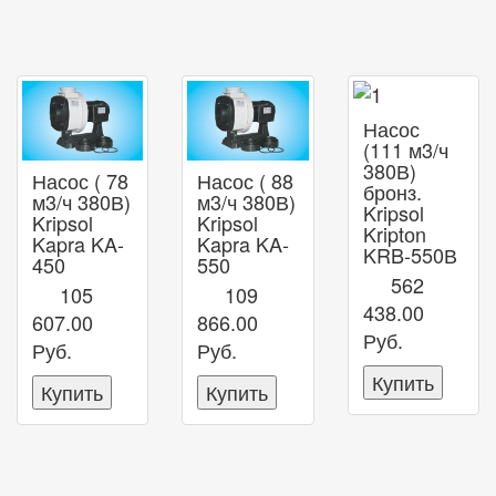
Насос
(111 м3/ч
380В)
Насос ( 78
Насос ( 88
бронз.
м3/ч 380В)
м3/ч 380В)
Kripsol
Kripsol
Kripsol
Kriptоn
Kapra KA-
Kapra KA-
KRB-550В
450
550
562
105
109
438.00
607.00
866.00
Руб.
Руб.
Руб.
Купить
Купить
Купить