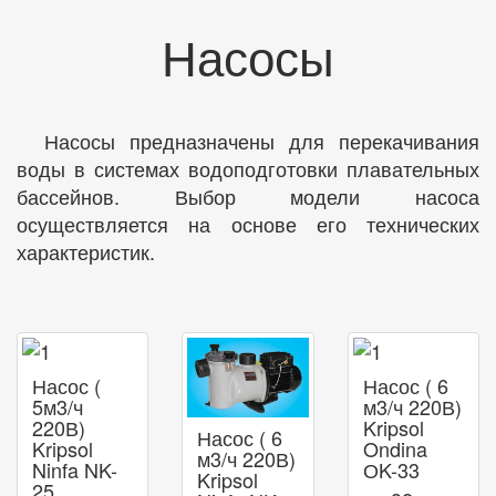
Насосы
Насосы предназначены для перекачивания
воды в системах водоподготовки плавательных
бассейнов. Выбор модели насоса
осуществляется на основе его технических
характеристик.
Насос (
Насос ( 6
5м3/ч
м3/ч 220В)
220В)
Kripsol
Насос ( 6
Kripsol
Ondina
м3/ч 220В)
Ninfa NK-
ОK-33
Kripsol
25