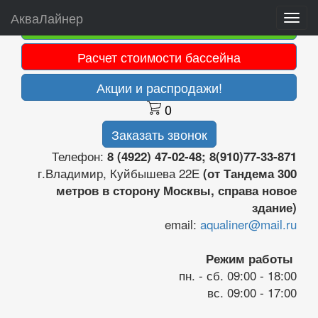
АкваЛайнер
Togg
Оплата картой
navi
Расчет стоимости бассейна
Акции и распродажи!
0
Заказать звонок
Телефон:
8 (4922) 47-02-48; 8(910)77-33-871
г.Владимир, Куйбышева 22Е
(от Тандема 300
метров в сторону Москвы, справа новое
здание)
email:
aqualiner@mail.ru
Режим работы
пн. - сб. 09:00 - 18:00
вс. 09:00 - 17:00