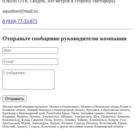
(Около ОТК Тандем, 300 метров в сторону светофора)
aqualiner@mail.ru
8 (910) 77-33-871
Отправьте сообщение руководителю компании
Отправить
Мастера нашей компании выезжают: Москва и Подмосковье, Иваново и Ивановская облась,Рязань и
Рязанская область, Нижний Новгород и Нижегородская область, Ярославль и Ярославская область,
Краснодар и Краснодарский край, Республика Крым. Также, география сданных объектов это:
Владимир, Иваново, Ногинск, Электросталь, Щёлково, Электрогорск, Шуя, Приволжск, Кинешма,
Комсомольск, Кохма, Гаврилов Посад, Вичуга, Лежнево, Тейково, Комсомольск, Ковров, Гусь-
Хрустальный, Муром, Александров, Покров, Вязники, Судогда, Петушки, Вольгинский, Юрьев-
Польский, Лакинск, Суздаль, Кольчугино и другие населённые пункты Владимирской области.