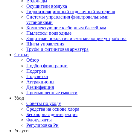
Водопады
Осушители воздуха
Гидроизоляционный отделочный материал
Системы управления фильтровальными
установками
Комплектующие к сборным бассейнам
Пылесосы подводные
Защитные покрытия и сматывающие устройства
Щиты управления
Трубы и фитинговая арматура
Статьи
Обзор
Подбор фильтрации
Подогрев
Подсветка
Аттракционы
Дезинфекция
Промышленные емкости
Уход
Советы по уходу
Средства на основе хлора
Бесхлорная дезинфекция
Флокулянты
Регулировка Рн
Услуги