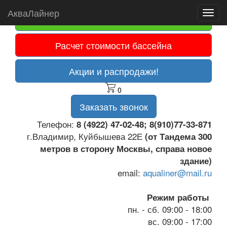
АкваЛайнер
Toggl
Оплата картой
navig
Расчет стоимости бассейна
Акции и распродажи!
0
Заказать звонок
Телефон:
8 (4922) 47-02-48; 8(910)77-33-871
г.Владимир, Куйбышева 22Е
(от Тандема 300
метров в сторону Москвы, справа новое
здание)
email:
aqualiner@mail.ru
Режим работы
пн. - сб. 09:00 - 18:00
вс. 09:00 - 17:00