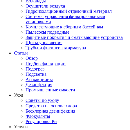
Водопады
Осушители воздуха
Гидроизоляционный отделочный материал
Системы управления фильтровальными
установками
Комплектующие к сборным бассейнам
Пылесосы подводные
Защитные покрытия и сматывающие устройства
Щиты управления
Трубы и фитинговая арматура
Статьи
Обзор
Подбор фильтрации
Подогрев
Подсветка
Аттракционы
Дезинфекция
Промышленные емкости
Уход
Советы по уходу
Средства на основе хлора
Бесхлорная дезинфекция
Флокулянты
Регулировка Рн
Услуги