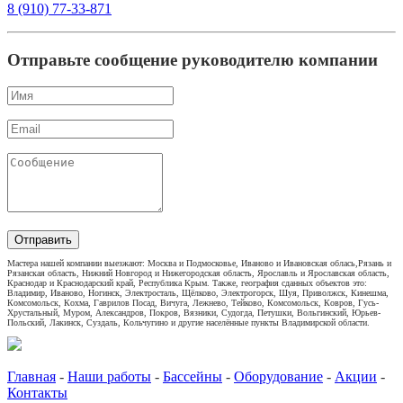
8 (910) 77-33-871
Отправьте сообщение руководителю компании
Отправить
Мастера нашей компании выезжают: Москва и Подмосковье, Иваново и Ивановская облась,Рязань и
Рязанская область, Нижний Новгород и Нижегородская область, Ярославль и Ярославская область,
Краснодар и Краснодарский край, Республика Крым. Также, география сданных объектов это:
Владимир, Иваново, Ногинск, Электросталь, Щёлково, Электрогорск, Шуя, Приволжск, Кинешма,
Комсомольск, Кохма, Гаврилов Посад, Вичуга, Лежнево, Тейково, Комсомольск, Ковров, Гусь-
Хрустальный, Муром, Александров, Покров, Вязники, Судогда, Петушки, Вольгинский, Юрьев-
Польский, Лакинск, Суздаль, Кольчугино и другие населённые пункты Владимирской области.
Главная
-
Наши работы
-
Бассейны
-
Оборудование
-
Акции
-
Контакты